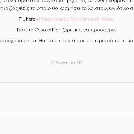
τον παρακάτω σύνδεσμο – μέχρι τις 20.12.2011), λαμβάνετ
t (αξίας €80) το οποίο θα κοσμήσει το Χριστουγεννιάτικο σ
Fill here
–
https://casadifiori.com/epikinonia/
Γιατί το Casa di Fiori ξέρει και να προσφέρει!
 υποσχόμαστε ότι θα ‘μαστε κοντά σας με περισσότερες εκ
27 November 2011
Next
post: