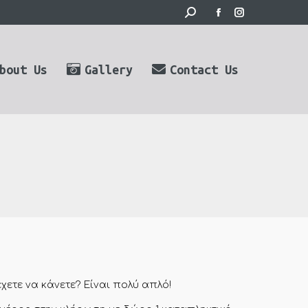
Search:
Facebook
Instagram
page
page
opens
opens
bout Us
Gallery
Contact Us
in
in
new
new
window
window
 έχετε να κάνετε? Είναι πολύ απλό!