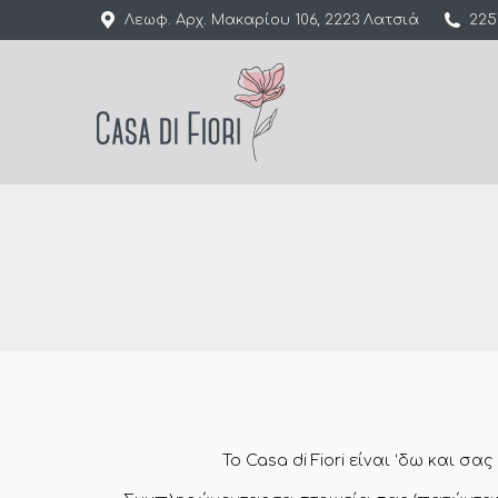
Λεωφ. Αρχ. Μακαρίου 106, 2223 Λατσιά
225
Το Casa di Fiori είναι ‘δω και σα