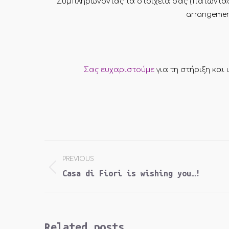
Συμπληρώνοντας τα στοιχεία σας (πατώντας σ
arrangemen
Σας ευχαριστούμε
για τη στήριξη και
Post
PREVIOUS
navigation
Previous
Casa di Fiori is wishing you…!
post:
Related posts