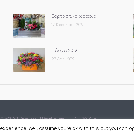
Εορταστικό ωράριο
17 December 2019
Πάσχα 2019
23 April 2019
 2011-2022 | Design and Development by
YourWebStep
.
xperience. We'll assume you're ok with this, but you can op