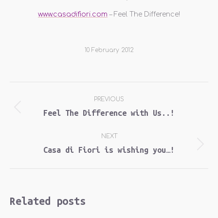
www.casadifiori.com
– Feel The Difference!
10 February 2012
Post
PREVIOUS
navigation
Feel The Difference with Us..!
Previous
post:
NEXT
Casa di Fiori is wishing you…!
Next
post:
Related posts