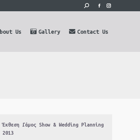
Search:
Facebook
Instagram
page
page
opens
opens
bout Us
Gallery
Contact Us
in
in
new
new
window
window
Έκθεση Γάμος Show & Wedding Planning
2013