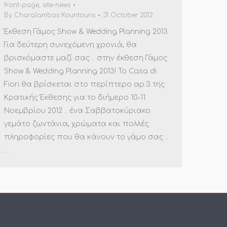
front-page
,
site-news
By
Charalambos Kountouris
31 October 2012
Έκθεση Γάμος Show & Wedding Planning 2013
Για δεύτερη συνεχόμενη χρονιά, θα
βρισκόμαστε μαζί σας .. στην έκθεση Γάμος
Show & Wedding Planning 2013! Το Casa di
Fiori θα βρίσκεται στο περίπτερο αρ.3 της
Κρατικής Έκθεσης για το διήμερο 10-11
Νοεμβρίου 2012 .. ένα Σαββατοκύριακο
γεμάτο ζωντάνια, χρώματα και πολλές
πληροφορίες που θα κάνουν το γάμο σας ..
…