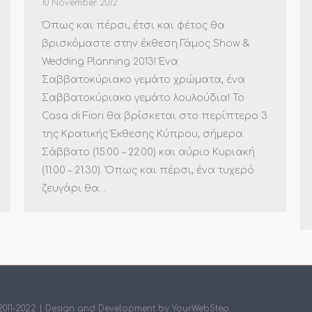
10 November 2012
Όπως και πέρσι, έτσι και φέτος θα
βρισκόμαστε στην έκθεση Γάμος Show &
Wedding Planning 2013! Ένα
Σαββατοκύριακο γεμάτο χρώματα, ένα
Σαββατοκύριακο γεμάτο λουλούδια! Το
Casa di Fiori θα βρίσκεται στο περίπτερο 3
της Κρατικής Έκθεσης Κύπρου, σήμερα
Σάββατο (15:00 – 22:00) και αύριο Κυριακή
(11:00 – 21:30). Όπως και πέρσι, ένα τυχερό
ζευγάρι θα…
 2011-2022 | Design and Development by
YourWebStep
.