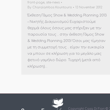
front-page
,
site-news
By
Charalambos Kountouris
13 November 2012
Έκθεση Γάμος Show & Wedding Planning 2013
– Νικητής Διαγωνισμού Ευχαριστούμε
θερμά όλους όσους μας στήριξαν με την
παρουσία τους .. στην έκθεση Γάμος Show
& Wedding Planning 2013! Όσοι μας τίμησαν
με τη συμμετοχή τους .. είχαν την ευκαιρία
να μπουν σε κλήρωση για το μεγάλο μας
φετινό γαμήλιο δώρο. Τυχερή (μετά από
κλήρωση)…
Copyright Casa Di Fiori ©