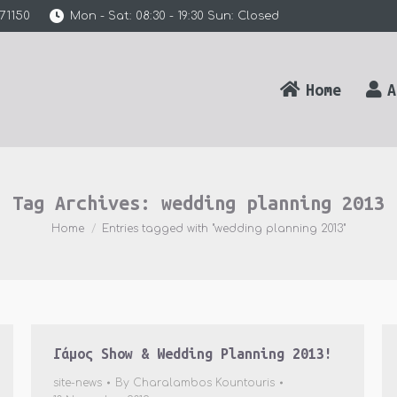
71150
Mon - Sat: 08:30 - 19:30 Sun: Closed
Home
A
Tag Archives:
wedding planning 2013
You are here:
Home
Entries tagged with "wedding planning 2013"
Γάμος Show & Wedding Planning 2013!
site-news
By
Charalambos Kountouris