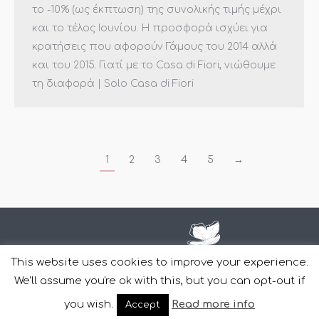
το -10% (ως έκπτωση) της συνολικής τιμής μέχρι
και το τέλος Ιουνίου. Η προσφορά ισχύει για
κρατήσεις που αφορούν Γάμους του 2014 αλλά
και του 2015. Γιατί με το Casa di Fiori, νιώθουμε
τη διαφορά | Solo Casa di Fiori
1
2
3
4
5
→
This website uses cookies to improve your experience.
We'll assume you're ok with this, but you can opt-out if
Copyright Casa Di Fiori © 2011-2022 | Design and Development
you wish.
Read more info
Accept
by
YourWebStep
.